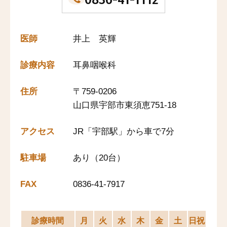
医師
井上 英輝
診療内容
耳鼻咽喉科
住所
〒759-0206
山口県宇部市東須恵751-18
アクセス
JR「宇部駅」から車で7分
駐車場
あり（20台）
FAX
0836-41-7917
診療時間
月
火
水
木
金
土
日祝