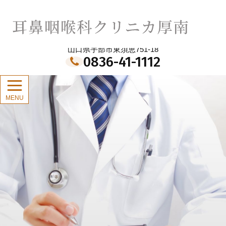
メ
イ
耳鼻咽喉科クリニカ厚南
ン
コ
ン
山口県宇部市東須恵751-18
テ
0836-41-1112
ン
ツ