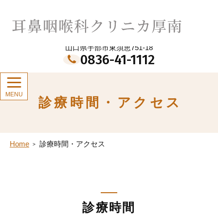
メ
イ
耳鼻咽喉科クリニカ厚南
ン
コ
ン
山口県宇部市東須恵751-18
テ
0836-41-1112
ン
ツ
診療時間・アクセス
Home
診療時間・アクセス
診療時間