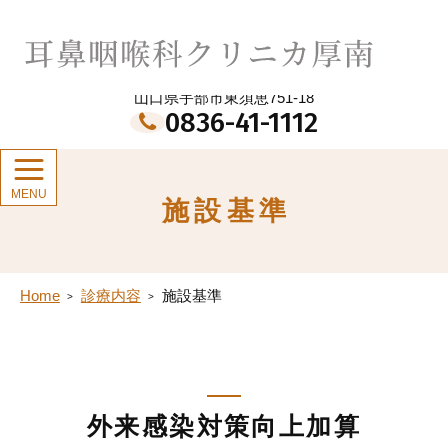
メ
イ
耳鼻咽喉科クリニカ厚南
ン
コ
ン
山口県宇部市東須恵751-18
テ
0836-41-1112
ン
ツ
施設基準
Home
診療内容
施設基準
外来感染対策向上加算