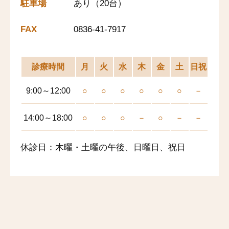
駐車場
あり（20台）
FAX
0836-41-7917
診療時間
月
火
水
木
金
土
日祝
9:00～12:00
○
○
○
○
○
○
－
14:00～18:00
○
○
○
－
○
－
－
休診日：木曜・土曜の午後、日曜日、祝日