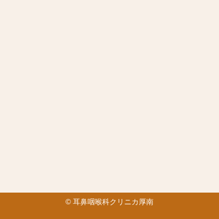
©
耳鼻咽喉科クリニカ厚南